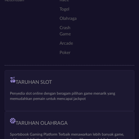
Togel
Olahraga
Crash
Game
Arcade
Poker
TARUHAN SLOT
Penyedia slot online dengan beragam pilihan game menarik yang
memudahkan pemain untuk mencapai jackpot
TARUHAN OLAHRAGA
Sportsbook Gaming Platform Terbaik menawarkan lebih banyak game,