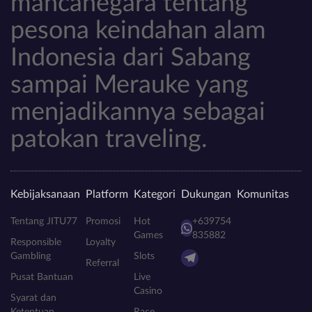
mancanegara tentang
pesona keindahan alam
Indonesia dari Sabang
sampai Merauke yang
menjadikannya sebagai
patokan traveling.
Kebijaksanaan
Platform
Kategori
Dukungan
Komunitas
Tentang JITU77
Promosi
Hot
+639754
Games
835882
Responsible
Loyalty
Gambling
Slots
Referral
Pusat Bantuan
Live
Casino
Syarat dan
Ketentuan
Race