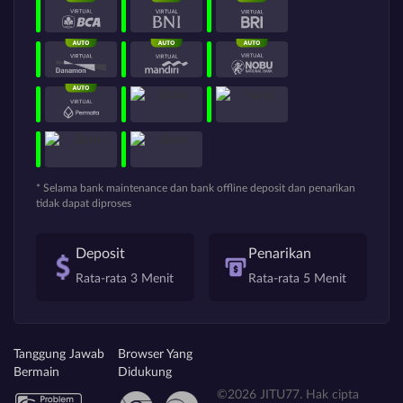
* Selama bank maintenance dan bank offline deposit dan penarikan
tidak dapat diproses
Deposit
Penarikan
Rata-rata 3 Menit
Rata-rata 5 Menit
Tanggung Jawab
Browser Yang
Bermain
Didukung
©2026 JITU77. Hak cipta