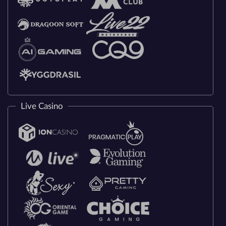
Live Casino