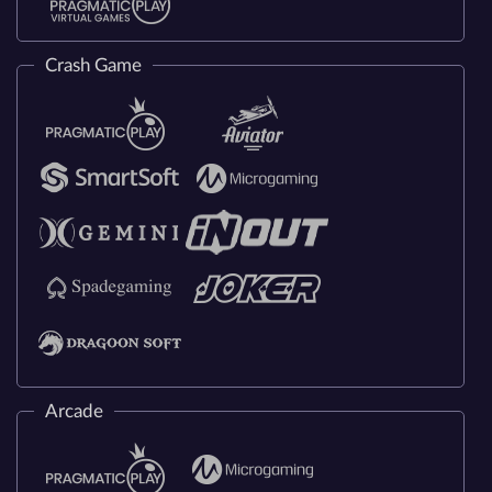
Crash Game
Arcade