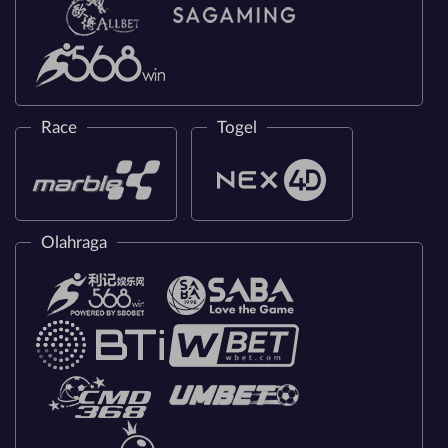
Race
Togel
Olahraga