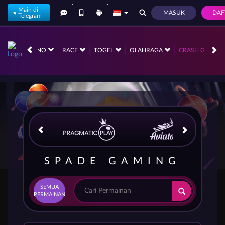
Main di
MASUK
DAF
Telegram
LIVE CASINO
RACE
TOGEL
OLAHRAGA
CRASH GAME
SPADE GAMING
SEMUA
PERMAINAN