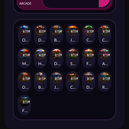
ARCADE
RTP
88%
RTP
93%
RTP
93%
RTP
87%
RTP
95%
RTP
84%
Ocean King Jackpot
Dragon Fortune
Boom Legend
Jackpot Fishing 2
Circus Jackpot
Crazy Hunter
RTP
92%
RTP
93%
RTP
88%
RTP
95%
RTP
94%
RTP
94%
Mega Fishing
Happy Fishing
Dinosaur Tycoon II
Secret Treasure
Fortune King Jackpot
All-star Fishing
RTP
94%
RTP
89%
RTP
92%
RTP
90%
RTP
89%
RTP
95%
Dinosaur Tycoon
Bombing Fishing
Jackpot Fishing
Crazy Hunter 2
Dragon Treasure
Royal Fishing
RTP
85%
FORTUNE ZOMBIE