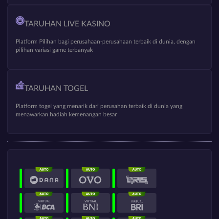
TARUHAN LIVE KASINO
Platform Pilihan bagi perusahaan-perusahaan terbaik di dunia, dengan
pilihan variasi game terbanyak
TARUHAN TOGEL
Platform togel yang menarik dari perusahan terbaik di dunia yang
menawarkan hadiah kemenangan besar