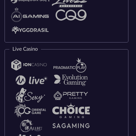
Live Casino