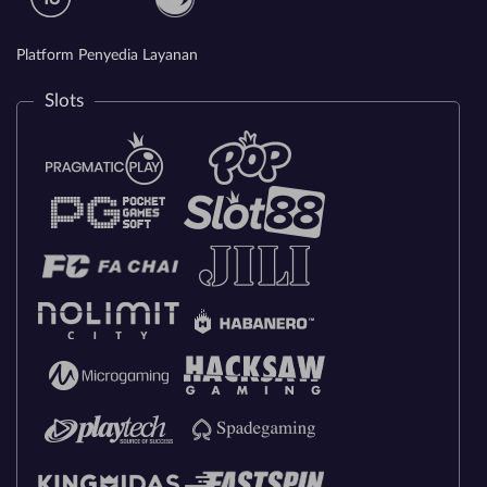
Platform Penyedia Layanan
Slots