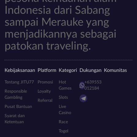
Indonesia dari Sabang
sampai Merauke yang
menjadikannya sebagai
patokan traveling.
Kebijaksanaan
Platform
Kategori
Dukungan
Komunitas
Tentang JITU77
Promosi
Hot
+639553
Games
012184
Responsible
Loyalty
Gambling
Slots
Referral
Pusat Bantuan
Live
Casino
Syarat dan
Ketentuan
Race
Togel