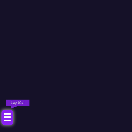
Tap Me!