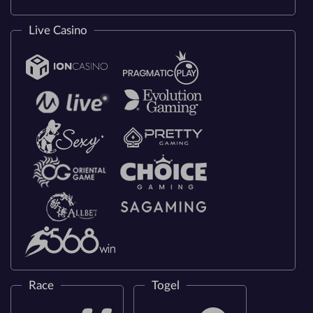
Live Casino
Race
Togel