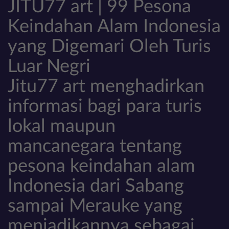
JITU77 art | 99 Pesona
Keindahan Alam Indonesia
yang Digemari Oleh Turis
Luar Negri
Jitu77 art menghadirkan
informasi bagi para turis
lokal maupun
mancanegara tentang
pesona keindahan alam
Indonesia dari Sabang
sampai Merauke yang
menjadikannya sebagai