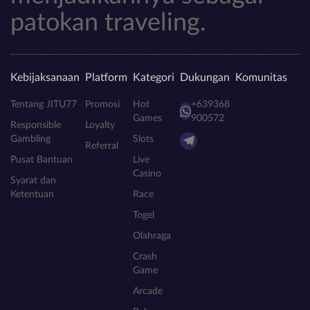
patokan traveling.
Kebijaksanaan
Platform
Kategori
Dukungan
Komunitas
Tentang JITU77
Promosi
Hot
+639368
Games
900572
Responsible
Loyalty
Gambling
Slots
Referral
Pusat Bantuan
Live
Casino
Syarat dan
Ketentuan
Race
Togel
Olahraga
Crash
Game
Arcade