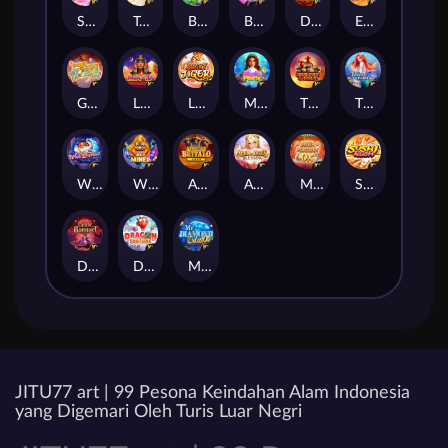
Sugar Candy Bonanza
Treasures of Olympus 1000
BREAK THE BANK
BUNNY VIP NIGHT
DIAMOND KING
EYES OF RA
GOLDEN FORTUNE HORSE
LADY OF RA
LUCKY TIGER
MAGIC PEARLS
THE BIG THE FAT THE UGLY
TIDES OF FORTUNE
WHITE ELEPHANT
WILD MINER
AFRICAN BUFFALO 5000
APHRODITE’S BLESSING
MEGA FORTUNE OX
SUSHI RUSH
DRACULA’S CASTLE BANQUET
DRAGON FORTUNE
MR DIAMOND DELUXE
JITU77 art | 99 Pesona Keindahan Alam Indonesia
yang Digemari Oleh Turis Luar Negri