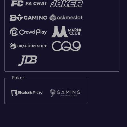
Poker