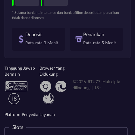
* Selama bank maintenance dan bank offline deposit dan penarikan
tidak dapat diproses
Deposit
Penarikan
Rata-rata 3 Menit
Rata-rata 5 Menit
Tanggung Jawab
Browser Yang
Bermain
Didukung
©2026 JITU77. Hak cipta
dilindungi | 18+
Platform Penyedia Layanan
Slots