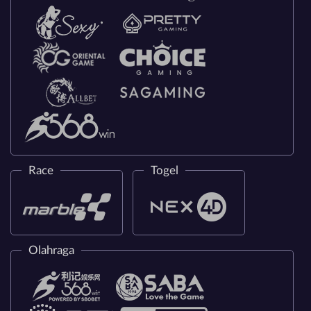
Race
Togel
Olahraga