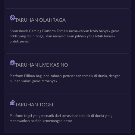
TARUHAN OLAHRAGA
Sportsbook Gaming Platform Terbaik menawarkan lebih banyak game,
odds yang lebih tinggi, dan menyediakan pilihan yang lebih banyak
untuk pemain.
TARUHAN LIVE KASINO
Platform Pilihan bagi perusahaan-perusahaan terbaik di dunia, dengan
pilihan variasi game terbanyak
TARUHAN TOGEL
Platform togel yang menarik dari perusahan terbaik di dunia yang
menawarkan hadiah kemenangan besar