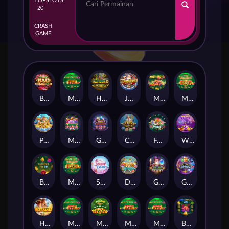
TOP
SLOTS
20
CRASH
GAME
Bao Slot 5X
Multi Hot 100
Habesha Fortune 5
Jingle Bell Bonanza
Multi Hot 5 Deluxe
Multi Hot 5 Super Wilds
Power Of Tiger
Multi Fruits Charging Wilds
Gems Crown Charging Wilds
Coins Of Atlantis
Foxy Hot 20
WildMultiStar
Burning Ice 10
Multi Hot 5 Burn Wilds
Sugar Fiesta
Dice Jungle
Gates Of Merlyn
Genie's Bonanza
HotSamba
Multi Hot 10
Multi Hot Ways
Multi Hot 20
Multi Hot 40
Burning Ice 40