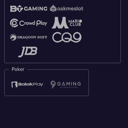
Poker