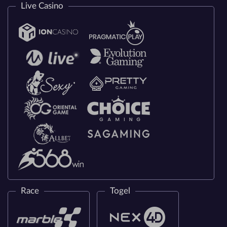
Live Casino
Race
Togel