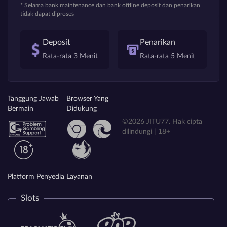
* Selama bank maintenance dan bank offline deposit dan penarikan
tidak dapat diproses
Deposit
Penarikan
Rata-rata 3 Menit
Rata-rata 5 Menit
Tanggung Jawab
Browser Yang
Bermain
Didukung
©2026 JITU77. Hak cipta
dilindungi | 18+
Platform Penyedia Layanan
Slots