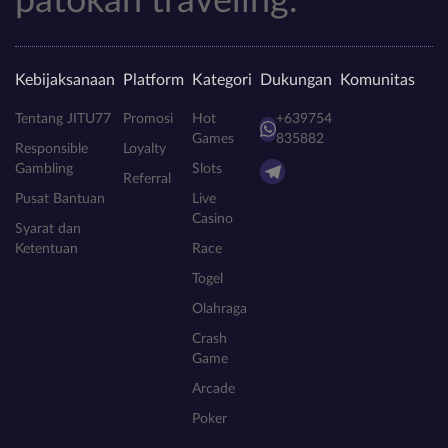
patokan traveling.
Kebijaksanaan
Platform
Kategori
Dukungan
Komunitas
Tentang JITU77
Promosi
Hot
+639754
Games
835882
Responsible
Loyalty
Gambling
Slots
Referral
Pusat Bantuan
Live
Casino
Syarat dan
Ketentuan
Race
Togel
Olahraga
Crash
Game
Arcade
Poker