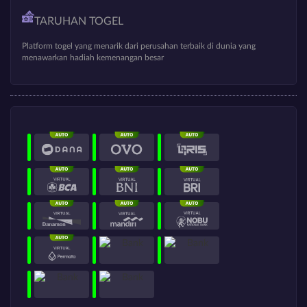
TARUHAN TOGEL
Platform togel yang menarik dari perusahan terbaik di dunia yang
menawarkan hadiah kemenangan besar