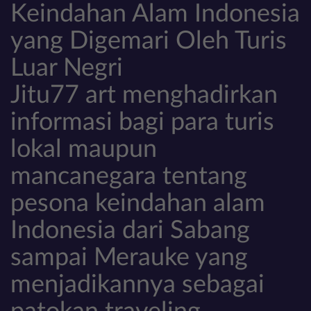
Keindahan Alam Indonesia
yang Digemari Oleh Turis
Luar Negri
Jitu77 art menghadirkan
informasi bagi para turis
lokal maupun
mancanegara tentang
pesona keindahan alam
Indonesia dari Sabang
sampai Merauke yang
menjadikannya sebagai