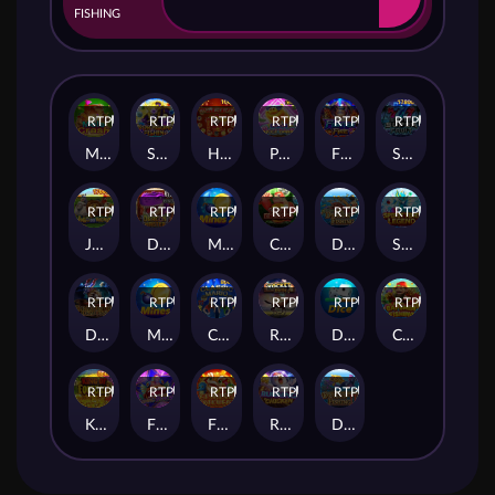
FISHING
RTP
95%
RTP
95%
RTP
81%
RTP
86%
RTP
79%
RTP
82%
Mole Crash
Shade Dragons Fishing
Happy New Year
Piggy Bank TapTap
Fighter Fire
Super Super Fruit
RTP
84%
RTP
82%
RTP
94%
RTP
86%
RTP
94%
RTP
85%
Jogo Do Bicho
Dragon Master
Mines 2
Crazy King Kong
Dragon Fishing
Spirit Tide Legend
RTP
87%
RTP
83%
RTP
93%
RTP
95%
RTP
82%
RTP
93%
Dragon of Demons
Mines
Classic Mario
Rocket Derby
Dice
Cai Shen Fishing
RTP
80%
RTP
84%
RTP
94%
RTP
91%
RTP
85%
King Of Football
Fishing Disco
Fishing YiLuFa
Running Chicken
Dragon Fishing II