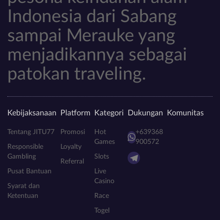
Indonesia dari Sabang
sampai Merauke yang
menjadikannya sebagai
patokan traveling.
Kebijaksanaan
Platform
Kategori
Dukungan
Komunitas
Tentang JITU77
Promosi
Hot
+639368
Games
900572
Responsible
Loyalty
Gambling
Slots
Referral
Pusat Bantuan
Live
Casino
Syarat dan
Ketentuan
Race
Togel