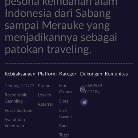
pesona keindahan alam
Indonesia dari Sabang
sampai Merauke yang
menjadikannya sebagai
patokan traveling.
Kebijaksanaan
Platform
Kategori
Dukungan
Komunitas
Tentang JITU77
Promosi
Hot
+639553
Games
012184
Responsible
Loyalty
Gambling
Slots
Referral
Pusat Bantuan
Live
Casino
Syarat dan
Ketentuan
Race
Togel