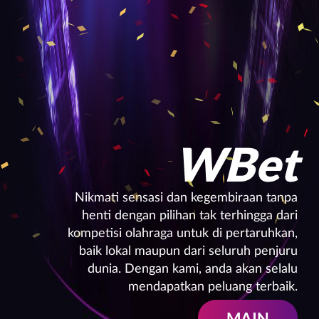
WBet
Nikmati sensasi dan kegembiraan tanpa
henti dengan pilihan tak terhingga dari
kompetisi olahraga untuk di pertaruhkan,
baik lokal maupun dari seluruh penjuru
dunia. Dengan kami, anda akan selalu
mendapatkan peluang terbaik.
MAIN