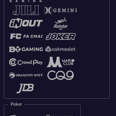
Poker