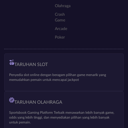
Olahraga
Crash
Game
Arcade
Poker
TARUHAN SLOT
Penyedia slot online dengan beragam pilihan game menarik yang
memudahkan pemain untuk mencapai jackpot
TARUHAN OLAHRAGA
Sportsbook Gaming Platform Terbaik menawarkan lebih banyak game,
odds yang lebih tinggi, dan menyediakan pilihan yang lebih banyak
untuk pemain.