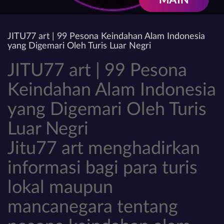
JITU77 art | 99 Pesona Keindahan Alam Indonesia
yang Digemari Oleh Turis Luar Negri
JITU77 art | 99 Pesona
Keindahan Alam Indonesia
yang Digemari Oleh Turis
Luar Negri
Jitu77 art menghadirkan
informasi bagi para turis
lokal maupun
mancanegara tentang