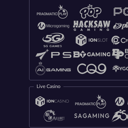
Live Casino