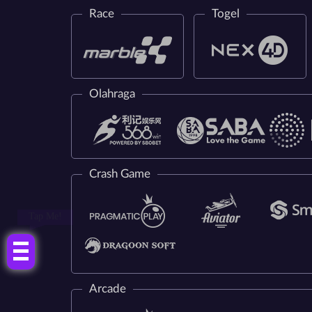
Race
Togel
Olahraga
Crash Game
Tap Me!
Arcade