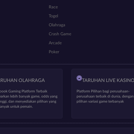
Race
Togel
Olahraga
Crash Game
Arcade
Poker
ARUHAN OLAHRAGA
TARUHAN LIVE KASIN
book Gaming Platform Terbaik
Platform Pilihan bagi perusahaan-
rkan lebih banyak game, odds yang
perusahaan terbaik di dunia, dengan
tinggi, dan menyediakan pilihan yang
pilihan variasi game terbanyak
banyak untuk pemain.