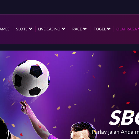
AMES
SLOTS
LIVE CASINO
RACE
TOGEL
OLAHRAGA
SB
Parlay jalan Anda 