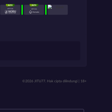
©2026 JITU77. Hak cipta dilindungi | 18+