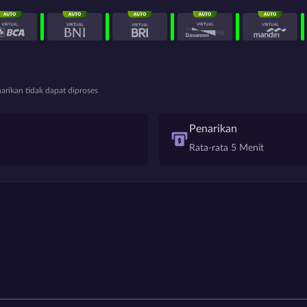
arikan tidak dapat diproses
Penarikan
Rata-rata 5 Menit