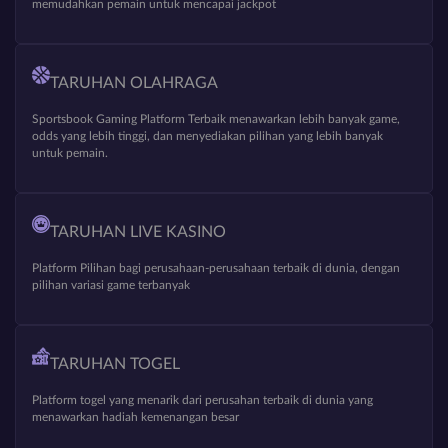
memudahkan pemain untuk mencapai jackpot
TARUHAN OLAHRAGA
Sportsbook Gaming Platform Terbaik menawarkan lebih banyak game,
odds yang lebih tinggi, dan menyediakan pilihan yang lebih banyak
untuk pemain.
TARUHAN LIVE KASINO
Platform Pilihan bagi perusahaan-perusahaan terbaik di dunia, dengan
pilihan variasi game terbanyak
TARUHAN TOGEL
Platform togel yang menarik dari perusahan terbaik di dunia yang
menawarkan hadiah kemenangan besar