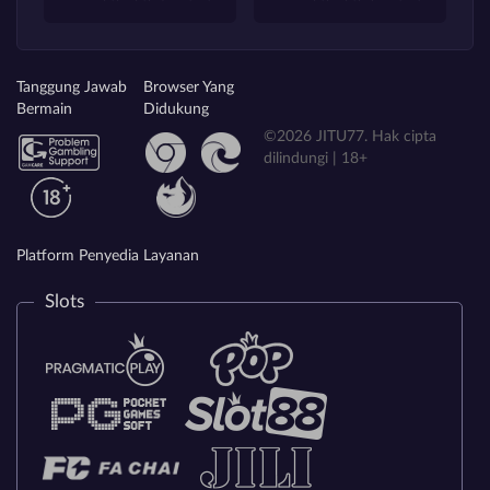
Tanggung Jawab
Browser Yang
Bermain
Didukung
©2026 JITU77. Hak cipta
dilindungi | 18+
Platform Penyedia Layanan
Slots