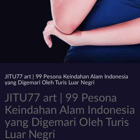
JITU77 art | 99 Pesona Keindahan Alam Indonesia
yang Digemari Oleh Turis Luar Negri
JITU77 art | 99 Pesona
Keindahan Alam Indonesia
yang Digemari Oleh Turis
Luar Negri