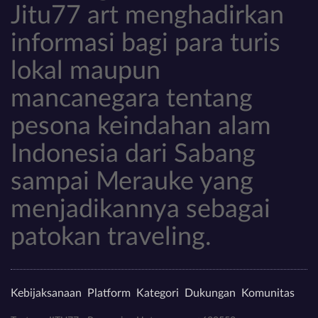
Jitu77 art menghadirkan
informasi bagi para turis
lokal maupun
mancanegara tentang
pesona keindahan alam
Indonesia dari Sabang
sampai Merauke yang
menjadikannya sebagai
patokan traveling.
Kebijaksanaan
Platform
Kategori
Dukungan
Komunitas