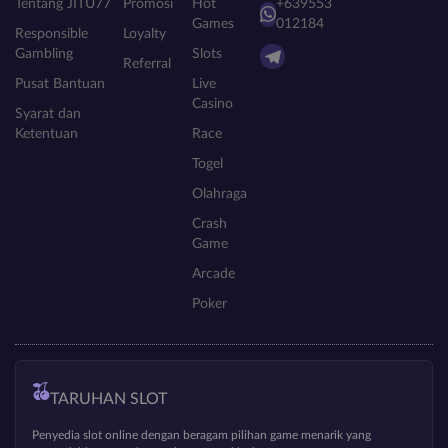
Tentang JITU77
Promosi
Hot
+639553
Games
012184
Responsible
Loyalty
Gambling
Slots
Referral
Pusat Bantuan
Live
Casino
Syarat dan
Ketentuan
Race
Togel
Olahraga
Crash
Game
Arcade
Poker
TARUHAN SLOT
Penyedia slot online dengan beragam pilihan game menarik yang