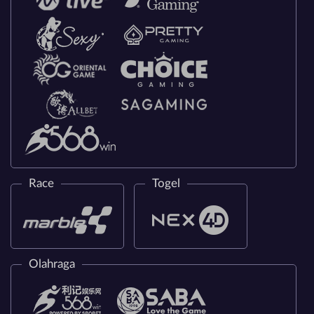
Race
Togel
Olahraga