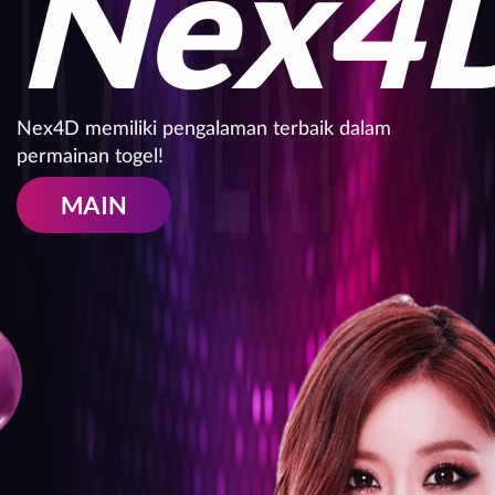
Nex4
Nex4D memiliki pengalaman terbaik dalam
permainan togel!
MAIN