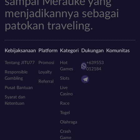
sampai Merauke yang
menjadikannya sebagai
patokan traveling.
Kebijaksanaan
Platform
Kategori
Dukungan
Komunitas
Tentang JITU77
Promosi
Hot
+639553
Games
012184
Responsible
Loyalty
Gambling
Slots
Referral
Pusat Bantuan
Live
Casino
Syarat dan
Ketentuan
Race
Togel
Olahraga
Crash
Game