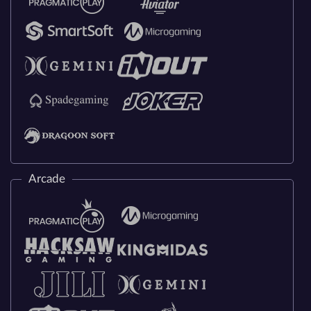
Arcade