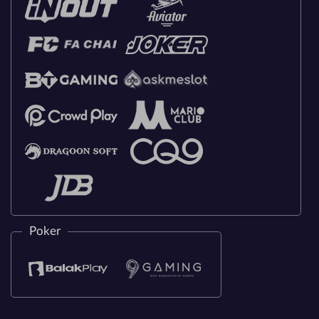
Poker