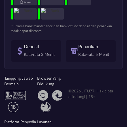
* Selama bank maintenance dan bank offline deposit dan penarikan
tidak dapat diproses
Deposit
Penarikan
Rata-rata 3 Menit
Rata-rata 5 Menit
Tanggung Jawab
Browser Yang
Bermain
Didukung
©2026 JITU77. Hak cipta
dilindungi | 18+
Platform Penyedia Layanan