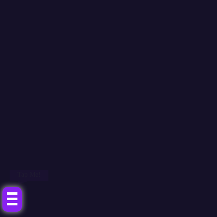
Tap Me!