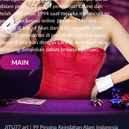
dalam pemgembangan permainan kasino dan
telah aktif sejak 1994 saat mereka meluncurkan
permainan kasino online pertama. Mereka
berada di Isle of Man dan telah memiliki lebih
dari 700 permainan di portofolio mereka, yang
dapat di jalankan dengan cara di download atau
langsung dimainkan dalam browser pemain.
MAIN
JITU77 art | 99 Pesona Keindahan Alam Indonesia