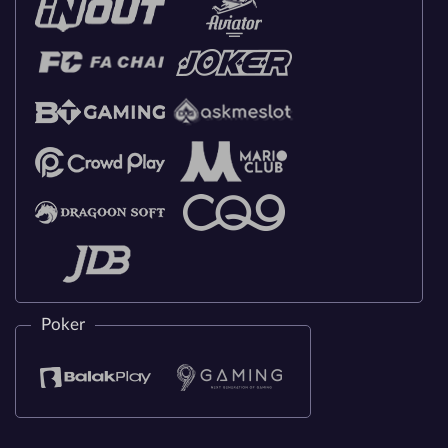
Poker