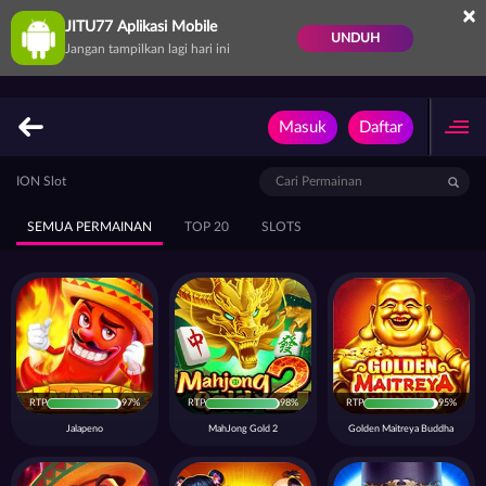
×
JITU77 Aplikasi Mobile
UNDUH
Jangan tampilkan lagi hari ini
Masuk
Daftar
ION Slot
SEMUA PERMAINAN
TOP 20
SLOTS
RTP
97%
RTP
98%
RTP
95%
Jalapeno
MahJong Gold 2
Golden Maitreya Buddha